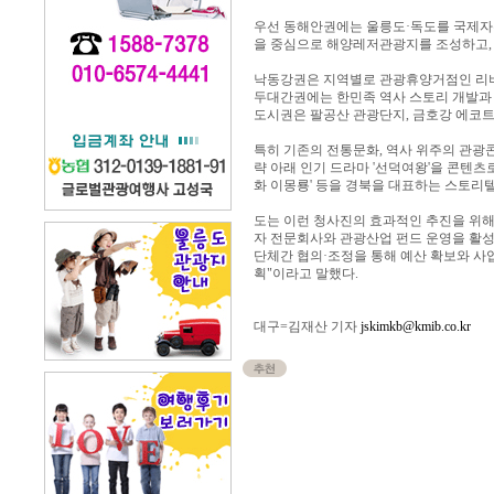
우선 동해안권에는 울릉도·독도를 국제자
을 중심으로 해양레저관광지를 조성하고,
낙동강권은 지역별로 관광휴양거점인 리버
두대간권에는 한민족 역사 스토리 개발과 
도시권은 팔공산 관광단지, 금호강 에코트
특히 기존의 전통문화, 역사 위주의 관광콘
략 아래 인기 드라마 '선덕여왕'을 콘텐츠로 
화 이몽룡' 등을 경북을 대표하는 스토리
도는 이런 청사진의 효과적인 추진을 위해
자 전문회사와 관광산업 펀드 운영을 활성
단체간 협의·조정을 통해 예산 확보와 사
획"이라고 말했다.
대구=김재산 기자
jskimkb@kmib.co.kr