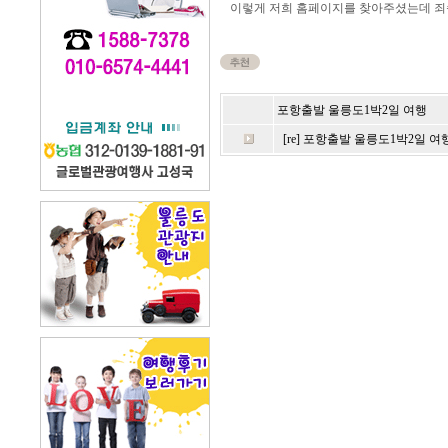
이렇게 저희 홈페이지를 찾아주셨는데 죄송
포항출발 울릉도1박2일 여행
[re] 포항출발 울릉도1박2일 여