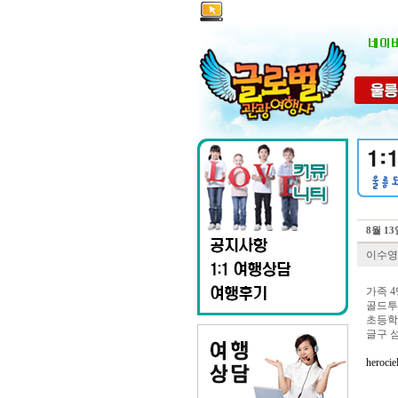
8월 1
이수영
가족 
골드투
초등학생
글구 
herocie