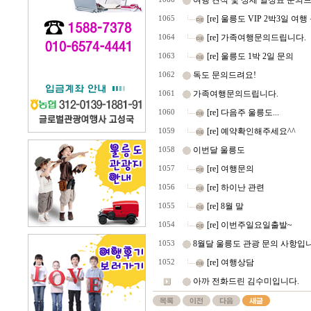
여행 견적 및 상세 일정표 문의
[re] 울릉도 VIP 2박3일 여행
1065
[re] 가족여행문의드립니다.
1064
[re] 울릉도 1박 2일 문의
1063
독도 문의드려요!
1062
가족여행문의드립니다.
1061
[re] 다음주 울릉도...
1060
[re] 예약확인해주세요^^
1059
이번달 울릉도
1058
[re] 여행문의
1057
[re] 하이난 관련
1056
[re] 8월 말
1055
[re] 이번주일요일출발~
1054
8월달 울릉도 관광 문의 사항입
1053
[re] 여행상담
1052
아까 전화드린 김수미입니다.