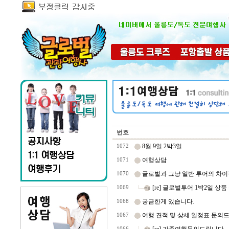
번호
8월 9일 2박3일
1072
여행상담
1071
글로벌과 그냥 일반 투어의 차이점
1070
[re] 글로벌투어 1박2일 상품
1069
궁금한게 있습니다.
1068
여행 견적 및 상세 일정표 문의
1067
1066