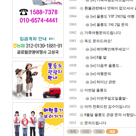
[re] 가족여행문의드립니다.
환불관련해서 연락이 없으셔서 
1065
[re] 울릉도 VIP 2박3일 여행
1064
[re] 울릉도 1박 2일 문의
1063
가족여행문의드립니다.
1062
독도 문의드려요!
1061
[re] 예약확인해주세요^^
1060
[re] 8월 말
1059
[re] 다음주 울릉도...
1058
[re] 여행문의
1057
[re] 하이난 관련
1056
이번달 울릉도
1055
[re] 이번주일요일출발~
1054
아까 전화드린 김수미입니다.
1053
8월달 울릉도 관광 문의 사항입
1052
문의드립니다
1051