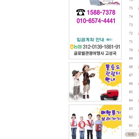
75
74
73
72
71
70
69
68
67
66
65
64
63
62
61