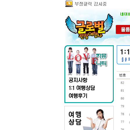
번호
82
81
80
79
78
77
76