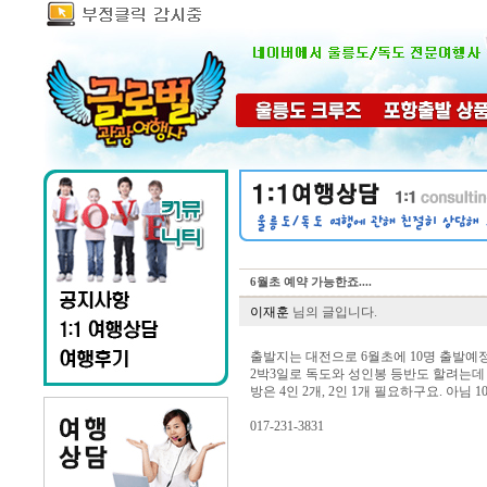
6월초 예약 가능한죠....
이재훈
님의 글입니다.
출발지는 대전으로 6월초에 10명 출발
2박3일로 독도와 성인봉 등반도 할려는데
방은 4인 2개, 2인 1개 필요하구요. 아님
017-231-3831