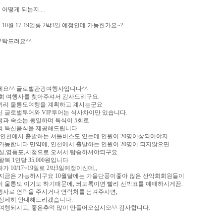
어떻게 되는지....
 10월 17-19일롱 2박3일 예정인데 가능한가요~?
부탁드려요^^
요^^ 글로벌관광여행사입니다^^
희 여행사를 찾아주셔서 감사드리구요.
끼리 울릉도여행을 계획하고 계시는군요
 글로벌투어와 VIP투어는 식사차이만 있습니다.
과 숙소는 동일하며 특식이 5회로
의 특산음식을 제공해드립니다
 인천에서 출발하는 셔틀버스도 있는데 인원이 20명이상되어야지
가능합니다 만약에, 인천에서 출발하는 인원이 20명이 되지않으면
실,영등포,시청으로 오셔서 탑승하셔야되구요
왕복 1인당 35,000원입니다
가 10/17~19일로 2박3일예정이신데,,
지금은 가능하시구요 10월달에는 가을단풍이좋아 많은 산악회회원들이
 울릉도 이기도 하기때문에, 되도록이면 빨리 선박표를 예매하시게끔.
사로 연락을 주시거나 연락처를 남겨주시면,
상세히 안내해드리겠습니다.
여행되시고, 좋은추억 많이 만들어오십시오^^ 감사합니다.