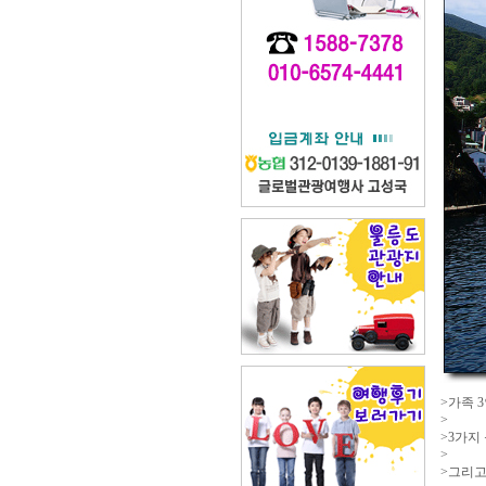
>가족 3
>
>3가지
>
>그리고