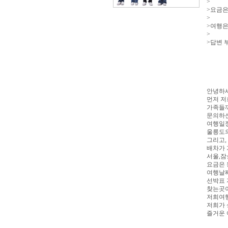
>
>요금은 
>
>여행은
>
>답변 
안녕하세
먼저 저
가족들
문의하신
여행일정
울릉도
그리고,
배차가 
서울,잠
요금은 
여행날짜
선박표 
찾는곳이
저희여행
저희가 
즐거운 